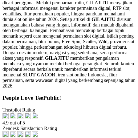
dicari pengguna. Melalui pembaruan rutin, GILAJITU menyajikan
berbagai informasi mengenai karakter permainan digital, RTP slot,
volatilitas, fitur permainan populer, hingga panduan memahami
dunia slot online tahun 2026. Setiap artikel di
GILAJITU
disusun
menggunakan bahasa yang ringan, informatif, dan mudah dipahami
oleh berbagai kalangan. Pembahasan mencakup berbagai topik
menarik seperti cara mengenal permainan slot digital, istilah penting
dalam permainan, fitur bonus, Free Spin, Scatter, Wild, provider slot
populer, hingga perkembangan teknologi hiburan digital terbaru.
Dengan desain modern, navigasi yang sederhana, serta performa
akses yang responsif,
GILAJITU
memberikan pengalaman
membaca yang nyaman melalui berbagai perangkat. Seluruh konten
diperbarui secara berkala untuk memberikan informasi terkini
mengenai
SLOT GACOR
, tren slot online Indonesia, fitur
permainan, serta wawasan digital yang berkembang sepanjang tahun
2026.
People Love TeePublic!
Trustpilot Rating
4.9 out of 5
Zendesk Satisfaction Rating