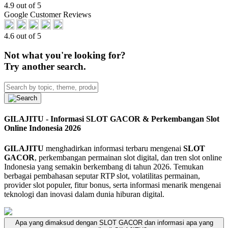
4.9 out of 5
Google Customer Reviews
4.6 out of 5
Not what you're looking for?
Try another search.
GILAJITU - Informasi SLOT GACOR & Perkembangan Slot
Online Indonesia 2026
GILAJITU
menghadirkan informasi terbaru mengenai
SLOT
GACOR
, perkembangan permainan slot digital, dan tren slot online
Indonesia yang semakin berkembang di tahun 2026. Temukan
berbagai pembahasan seputar RTP slot, volatilitas permainan,
provider slot populer, fitur bonus, serta informasi menarik mengenai
teknologi dan inovasi dalam dunia hiburan digital.
Apa yang dimaksud dengan SLOT GACOR dan informasi apa yang