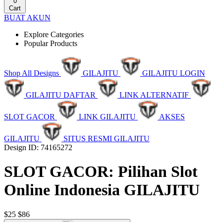
0
Cart
BUAT AKUN
Explore Categories
Popular Products
Shop All Designs
GILAJITU
GILAJITU LOGIN
GILAJITU DAFTAR
LINK ALTERNATIF
SLOT GACOR
LINK GILAJITU
AKSES
GILAJITU
SITUS RESMI GILAJITU
Design ID: 74165272
SLOT GACOR: Pilihan Slot
Online Indonesia GILAJITU
$25
$86