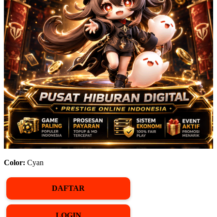
Color:
Cyan
DAFTAR
LOGIN