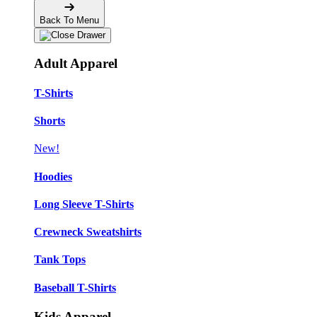
Back To Menu
Adult Apparel
T-Shirts
Shorts
New!
Hoodies
Long Sleeve T-Shirts
Crewneck Sweatshirts
Tank Tops
Baseball T-Shirts
Kids Apparel