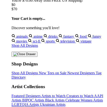
You're
$70.00
Away from
FREE US Shipping!
$0
$70
Your Cart is empty...
Discover something you'll love!
animals
anime
drinks
fantasy
food
funny
movies
sci-fi
sports
television
vintage
Shop All Designs
Shop Designs
Shop All Designs
New Tees on Sale
Newest Designers
Tag
Directory
Artist Collections
Featured Designers
Artists to Watch
Creators to Watch
AAPI
Artists
BIPOC Artists
Black Artists
Celebrate Women Artists
LGBTQIA Artists
Ukrainian Artists